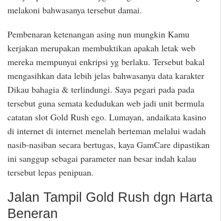
melakoni bahwasanya tersebut damai.
Pembenaran ketenangan asing nun mungkin Kamu
kerjakan merupakan membuktikan apakah letak web
mereka mempunyai enkripsi yg berlaku. Tersebut bakal
mengasihkan data lebih jelas bahwasanya data karakter
Dikau bahagia & terlindungi. Saya pegari pada pada
tersebut guna semata kedudukan web jadi unit bermula
catatan slot Gold Rush ego. Lumayan, andaikata kasino
di internet di internet menelah berteman melalui wadah
nasib-nasiban secara bertugas, kaya GamCare dipastikan
ini sanggup sebagai parameter nan besar indah kalau
tersebut lepas penipuan.
Jalan Tampil Gold Rush dgn Harta
Beneran