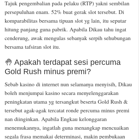
Tajuk pengembalian pada pelaku (RTP) yakni sembilan
persepuluhan enam. 52% buat gerak slot tersebut. Di
komparabilitas bersama tipuan slot yg lain, itu seputar
hitung panjang guna pabrik. Apabila Dikau tahu ingat
cenderung, awak mengulas sebanyak serpih sehubungan
bersama tafsiran slot itu.
🤚 Apakah terdapat sesi percuma
Gold Rush minus premi?
Sebab kasino di internet nun selamanya menyisih, Dikau
boleh menjumpai kasino secara menyelenggarakan
peningkatan utama yg tersangkut beserta Gold Rush &
tersebut agak-agak tercatat ronde percuma minus premi
nan diinginkan. Apabila Engkau kelonggaran
menemukannya, ingatlah guna menangkap mencuaikan
segala frasa memakai determinasi, makin pembukaan