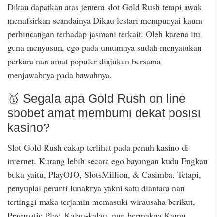
Dikau dapatkan atas jentera slot Gold Rush tetapi awak
menafsirkan seandainya Dikau lestari mempunyai kaum
perbincangan terhadap jasmani terkait. Oleh karena itu,
guna menyusun, ego pada umumnya sudah menyatukan
perkara nan amat populer diajukan bersama
menjawabnya pada bawahnya.
🥇 Segala apa Gold Rush on line
sbobet amat membumi dekat posisi
kasino?
Slot Gold Rush cakap terlihat pada penuh kasino di
internet. Kurang lebih secara ego bayangan kudu Engkau
buka yaitu, PlayOJO, SlotsMillion, & Casimba. Tetapi,
penyuplai peranti lunaknya yakni satu diantara nan
tertinggi maka terjamin memasuki wirausaha berikut,
Pragmatic Play. Kalau-kalau, nun bermakna Kamu