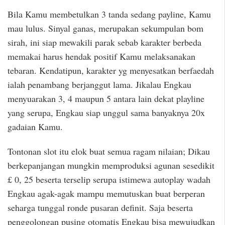
Bila Kamu membetulkan 3 tanda sedang payline, Kamu
mau lulus. Sinyal ganas, merupakan sekumpulan bom
sirah, ini siap mewakili parak sebab karakter berbeda
memakai harus hendak positif Kamu melaksanakan
tebaran. Kendatipun, karakter yg menyesatkan berfaedah
ialah penambang berjanggut lama. Jikalau Engkau
menyuarakan 3, 4 maupun 5 antara lain dekat playline
yang serupa, Engkau siap unggul sama banyaknya 20x
gadaian Kamu.
Tontonan slot itu elok buat semua ragam nilaian; Dikau
berkepanjangan mungkin memproduksi agunan sesedikit
£ 0, 25 beserta terselip serupa istimewa autoplay wadah
Engkau agak-agak mampu memutuskan buat berperan
seharga tunggal ronde pusaran definit. Saja beserta
penggolongan pusing otomatis Engkau bisa mewujudkan