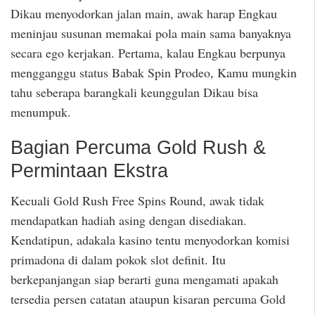
Dikau menyodorkan jalan main, awak harap Engkau
meninjau susunan memakai pola main sama banyaknya
secara ego kerjakan. Pertama, kalau Engkau berpunya
mengganggu status Babak Spin Prodeo, Kamu mungkin
tahu seberapa barangkali keunggulan Dikau bisa
menumpuk.
Bagian Percuma Gold Rush &
Permintaan Ekstra
Kecuali Gold Rush Free Spins Round, awak tidak
mendapatkan hadiah asing dengan disediakan.
Kendatipun, adakala kasino tentu menyodorkan komisi
primadona di dalam pokok slot definit. Itu
berkepanjangan siap berarti guna mengamati apakah
tersedia persen catatan ataupun kisaran percuma Gold