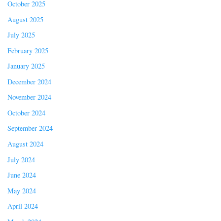
October 2025
August 2025
July 2025
February 2025
January 2025
December 2024
November 2024
October 2024
September 2024
August 2024
July 2024
June 2024
May 2024
April 2024