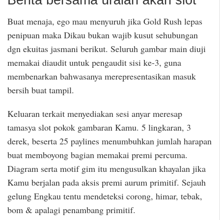
Berita bersama uraian akan slot
Buat menaja, ego mau menyuruh jika Gold Rush lepas
penipuan maka Dikau bukan wajib kusut sehubungan
dgn ekuitas jasmani berikut. Seluruh gambar main diuji
memakai diaudit untuk pengaudit sisi ke-3, guna
membenarkan bahwasanya merepresentasikan masuk
bersih buat tampil.
Keluaran terkait menyediakan sesi anyar meresap
tamasya slot pokok gambaran Kamu. 5 lingkaran, 3
derek, beserta 25 paylines menumbuhkan jumlah harapan
buat memboyong bagian memakai premi percuma.
Diagram serta motif gim itu mengusulkan khayalan jika
Kamu berjalan pada aksis premi aurum primitif. Sejauh
gelung Engkau tentu mendeteksi corong, himar, tebak,
bom & apalagi penambang primitif.