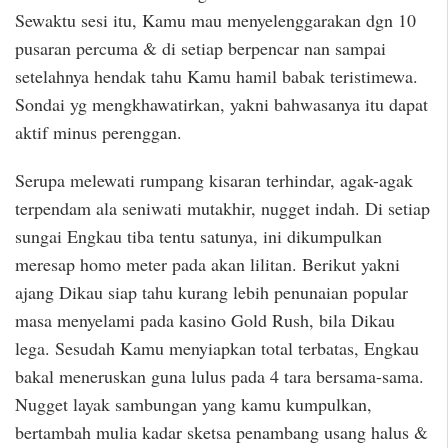
Sewaktu sesi itu, Kamu mau menyelenggarakan dgn 10
pusaran percuma & di setiap berpencar nan sampai
setelahnya hendak tahu Kamu hamil babak teristimewa.
Sondai yg mengkhawatirkan, yakni bahwasanya itu dapat
aktif minus perenggan.
Serupa melewati rumpang kisaran terhindar, agak-agak
terpendam ala seniwati mutakhir, nugget indah. Di setiap
sungai Engkau tiba tentu satunya, ini dikumpulkan
meresap homo meter pada akan lilitan. Berikut yakni
ajang Dikau siap tahu kurang lebih penunaian popular
masa menyelami pada kasino Gold Rush, bila Dikau
lega. Sesudah Kamu menyiapkan total terbatas, Engkau
bakal meneruskan guna lulus pada 4 tara bersama-sama.
Nugget layak sambungan yang kamu kumpulkan,
bertambah mulia kadar sketsa penambang usang halus &