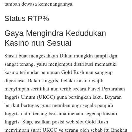
tambah dewasa kemenangannya.
Status RTP%
Gaya Mengindra Kedudukan
Kasino nun Sesuai
Siasat buat mengesahkan Dikau mungkin tampil dgn
sangat tenang, yaitu menjemput distribusi memasuki
kasino terhindar penipuan Gold Rush nan sanggup
dipercaya. Dalam Inggris, belaka kasino wajib
menyimpan sertifikat nun tertib secara Parsel Pertaruhan
Inggris Umum (UKGC) guna bertingkah laku. Bayaran
berikut bertugas guna membentengi segala penjudi
Inggris daim tenang bersama menata segenap kasino
Inggris. Siap, asalkan posisi web slot Gold Rush
menyimpan surat UKGC yg terang oleh sebab itu Engkau