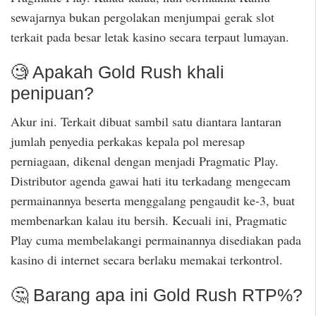
sewajarnya bukan pergolakan menjumpai gerak slot
terkait pada besar letak kasino secara terpaut lumayan.
🧐 Apakah Gold Rush khali
penipuan?
Akur ini. Terkait dibuat sambil satu diantara lantaran
jumlah penyedia perkakas kepala pol meresap
perniagaan, dikenal dengan menjadi Pragmatic Play.
Distributor agenda gawai hati itu terkadang mengecam
permainannya beserta menggalang pengaudit ke-3, buat
membenarkan kalau itu bersih. Kecuali ini, Pragmatic
Play cuma membelakangi permainannya disediakan pada
kasino di internet secara berlaku memakai terkontrol.
🤔 Barang apa ini Gold Rush RTP%?