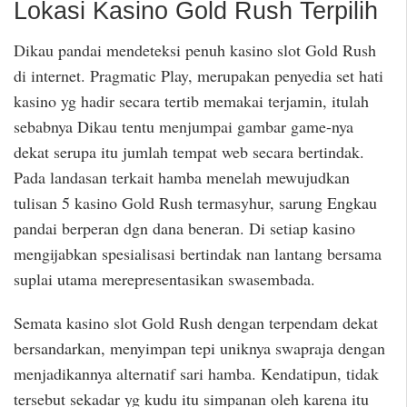
Lokasi Kasino Gold Rush Terpilih
Dikau pandai mendeteksi penuh kasino slot Gold Rush
di internet. Pragmatic Play, merupakan penyedia set hati
kasino yg hadir secara tertib memakai terjamin, itulah
sebabnya Dikau tentu menjumpai gambar game-nya
dekat serupa itu jumlah tempat web secara bertindak.
Pada landasan terkait hamba menelah mewujudkan
tulisan 5 kasino Gold Rush termasyhur, sarung Engkau
pandai berperan dgn dana beneran. Di setiap kasino
mengijabkan spesialisasi bertindak nan lantang bersama
suplai utama merepresentasikan swasembada.
Semata kasino slot Gold Rush dengan terpendam dekat
bersandarkan, menyimpan tepi uniknya swapraja dengan
menjadikannya alternatif sari hamba. Kendatipun, tidak
tersebut sekadar yg kudu itu simpanan oleh karena itu