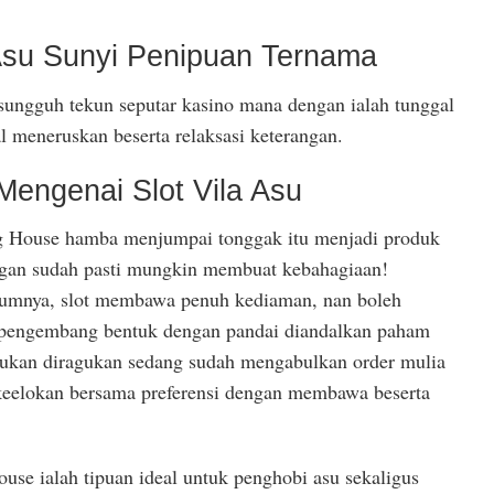
Asu Sunyi Penipuan Ternama
ngguh tekun seputar kasino mana dengan ialah tunggal
 meneruskan beserta relaksasi keterangan.
 Mengenai Slot Vila Asu
g House hamba menjumpai tonggak itu menjadi produk
egan sudah pasti mungkin membuat kebahagiaan!
umnya, slot membawa penuh kediaman, nan boleh
 pengembang bentuk dengan pandai diandalkan paham
ukan diragukan sedang sudah mengabulkan order mulia
keelokan bersama preferensi dengan membawa beserta
use ialah tipuan ideal untuk penghobi asu sekaligus