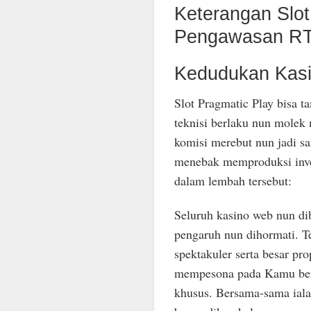
Keterangan Slot
Pengawasan R
Kedudukan Kasi
Slot Pragmatic Play bisa t
teknisi berlaku nun molek 
komisi merebut nun jadi s
menebak memproduksi inven
dalam lembah tersebut:
Seluruh kasino web nun dib
pengaruh nun dihormati. T
spektakuler serta besar pr
mempesona pada Kamu bers
khusus. Bersama-sama iala