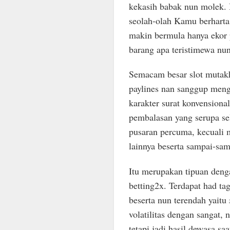
kekasih babak nun molek.
seolah-olah Kamu berharta
makin bermula hanya ekor 
barang apa teristimewa nun
Semacam besar slot mutakhi
paylines nan sanggup men
karakter surat konvension
pembalasan yang serupa se
pusaran percuma, kecuali
lainnya beserta sampai-sam
Itu merupakan tipuan deng
betting2x. Terdapat had ta
beserta nun terendah yait
volatilitas dengan sangat,
tetapi jadi hasil dewasa s