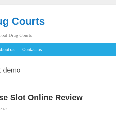
ug Courts
obal Drug Courts
About us
Contact us
t demo
e Slot Online Review
 2023