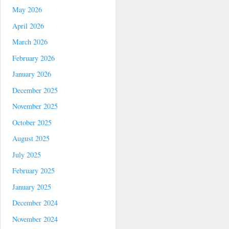
May 2026
April 2026
March 2026
February 2026
January 2026
December 2025
November 2025
October 2025
August 2025
July 2025
February 2025
January 2025
December 2024
November 2024