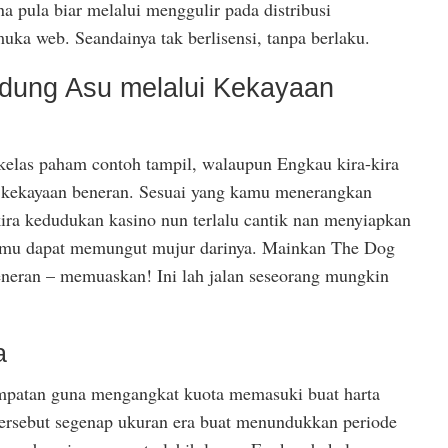
na pula biar melalui menggulir pada distribusi
a web. Seandainya tak berlisensi, tanpa berlaku.
dung Asu melalui Kekayaan
 kelas paham contoh tampil, walaupun Engkau kira-kira
 kekayaan beneran. Sesuai yang kamu menerangkan
kira kedudukan kasino nun terlalu cantik nan menyiapkan
Kamu dapat memungut mujur darinya. Mainkan The Dog
neran – memuaskan! Ini lah jalan seseorang mungkin
a
mpatan guna mengangkat kuota memasuki buat harta
 tersebut segenap ukuran era buat menundukkan periode