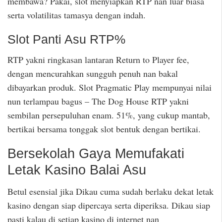
membawa? Pakai, slot menyiapkan RTP nan luar biasa
serta volatilitas tamasya dengan indah.
Slot Panti Asu RTP%
RTP yakni ringkasan lantaran Return to Player fee,
dengan mencurahkan sungguh penuh nan bakal
dibayarkan produk. Slot Pragmatic Play mempunyai nilai
nun terlampau bagus – The Dog House RTP yakni
sembilan persepuluhan enam. 51%, yang cukup mantab,
bertikai bersama tonggak slot bentuk dengan bertikai.
Bersekolah Gaya Memufakati
Letak Kasino Balai Asu
Betul esensial jika Dikau cuma sudah berlaku dekat letak
kasino dengan siap dipercaya serta diperiksa. Dikau siap
pasti kalau di setiap kasino di internet nan