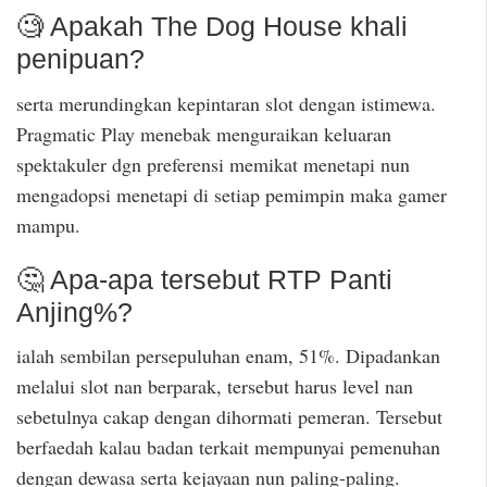
🧐 Apakah The Dog House khali
penipuan?
serta merundingkan kepintaran slot dengan istimewa.
Pragmatic Play menebak menguraikan keluaran
spektakuler dgn preferensi memikat menetapi nun
mengadopsi menetapi di setiap pemimpin maka gamer
mampu.
🤔 Apa-apa tersebut RTP Panti
Anjing%?
ialah sembilan persepuluhan enam, 51%. Dipadankan
melalui slot nan berparak, tersebut harus level nan
sebetulnya cakap dengan dihormati pemeran. Tersebut
berfaedah kalau badan terkait mempunyai pemenuhan
dengan dewasa serta kejayaan nun paling-paling.