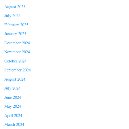
August 2025
July 2025
February 2025
January 2025
December 2024
November 2024
October 2024
September 2024
August 2024
July 2024
June 2024
May 2024
April 2024
March 2024