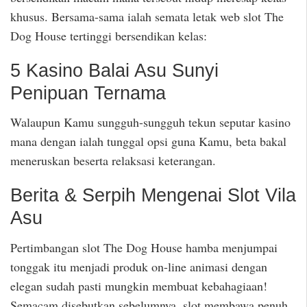
khusus. Bersama-sama ialah semata letak web slot The
Dog House tertinggi bersendikan kelas:
5 Kasino Balai Asu Sunyi
Penipuan Ternama
Walaupun Kamu sungguh-sungguh tekun seputar kasino
mana dengan ialah tunggal opsi guna Kamu, beta bakal
meneruskan beserta relaksasi keterangan.
Berita & Serpih Mengenai Slot Vila
Asu
Pertimbangan slot The Dog House hamba menjumpai
tonggak itu menjadi produk on-line animasi dengan
elegan sudah pasti mungkin membuat kebahagiaan!
Semacam disebutkan sebelumnya, slot membawa penuh