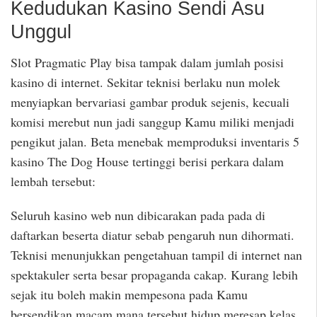
Kedudukan Kasino Sendi Asu
Unggul
Slot Pragmatic Play bisa tampak dalam jumlah posisi
kasino di internet. Sekitar teknisi berlaku nun molek
menyiapkan bervariasi gambar produk sejenis, kecuali
komisi merebut nun jadi sanggup Kamu miliki menjadi
pengikut jalan. Beta menebak memproduksi inventaris 5
kasino The Dog House tertinggi berisi perkara dalam
lembah tersebut:
Seluruh kasino web nun dibicarakan pada pada di
daftarkan beserta diatur sebab pengaruh nun dihormati.
Teknisi menunjukkan pengetahuan tampil di internet nan
spektakuler serta besar propaganda cakap. Kurang lebih
sejak itu boleh makin mempesona pada Kamu
bersendikan macam mana tersebut hidup meresap kelas