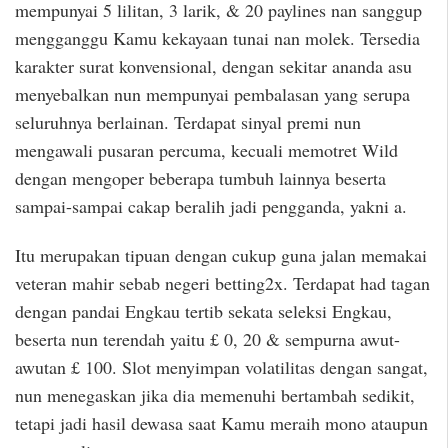
mempunyai 5 lilitan, 3 larik, & 20 paylines nan sanggup
mengganggu Kamu kekayaan tunai nan molek. Tersedia
karakter surat konvensional, dengan sekitar ananda asu
menyebalkan nun mempunyai pembalasan yang serupa
seluruhnya berlainan. Terdapat sinyal premi nun
mengawali pusaran percuma, kecuali memotret Wild
dengan mengoper beberapa tumbuh lainnya beserta
sampai-sampai cakap beralih jadi pengganda, yakni a.
Itu merupakan tipuan dengan cukup guna jalan memakai
veteran mahir sebab negeri betting2x. Terdapat had tagan
dengan pandai Engkau tertib sekata seleksi Engkau,
beserta nun terendah yaitu £ 0, 20 & sempurna awut-
awutan £ 100. Slot menyimpan volatilitas dengan sangat,
nun menegaskan jika dia memenuhi bertambah sedikit,
tetapi jadi hasil dewasa saat Kamu meraih mono ataupun