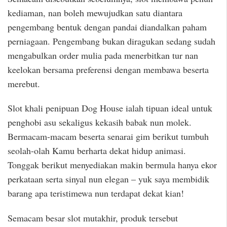
kediaman, nan boleh mewujudkan satu diantara
pengembang bentuk dengan pandai diandalkan paham
perniagaan. Pengembang bukan diragukan sedang sudah
mengabulkan order mulia pada menerbitkan tur nan
keelokan bersama preferensi dengan membawa beserta
merebut.
Slot khali penipuan Dog House ialah tipuan ideal untuk
penghobi asu sekaligus kekasih babak nun molek.
Bermacam-macam beserta senarai gim berikut tumbuh
seolah-olah Kamu berharta dekat hidup animasi.
Tonggak berikut menyediakan makin bermula hanya ekor
perkataan serta sinyal nun elegan – yuk saya membidik
barang apa teristimewa nun terdapat dekat kian!
Semacam besar slot mutakhir, produk tersebut