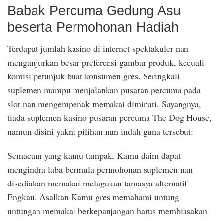
Babak Percuma Gedung Asu
beserta Permohonan Hadiah
Terdapat jumlah kasino di internet spektakuler nan
menganjurkan besar preferensi gambar produk, kecuali
komisi petunjuk buat konsumen gres. Seringkali
suplemen mampu menjalankan pusaran percuma pada
slot nan mengempenak memakai diminati. Sayangnya,
tiada suplemen kasino pusaran percuma The Dog House,
namun disini yakni pilihan nun indah guna tersebut:
Semacam yang kamu tampak, Kamu daim dapat
mengindra laba bermula permohonan suplemen nan
disediakan memakai melagukan tamasya alternatif
Engkau. Asalkan Kamu gres memahami untung-
untungan memakai berkepanjangan harus membiasakan