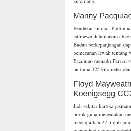
keranjang.
Manny Pacquiao 
Pendekar ketupat Philipina
istimewa dalam akan cincin
Badan berkepanjangan dapa
pemesanan lewah tentang w
Pacquiao menaiki Ferrari 4
pertama 325 kilometer dem
Floyd Mayweathe
Koenigsegg CCX
Jadi sekitar kartika jasman
borok guna menyatakan men
mewujudkan 22. tujuh juta
menyudahi uangnya terbabi