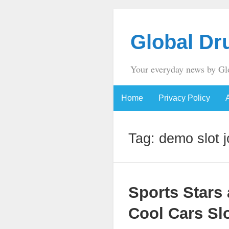
Global Dr
Your everyday news by Gl
Home
Privacy Policy
Tag:
demo slot 
Sports Stars
Cool Cars Sl