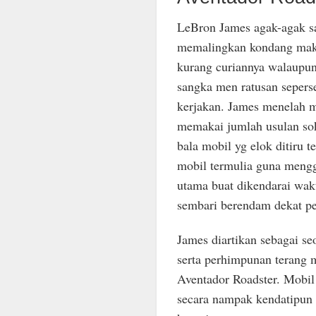
LeBron James agak-agak s
memalingkan kondang maka
kurang curiannya walaupun 
sangka men ratusan sepers
kerjakan. James menelah 
memakai jumlah usulan so
bala mobil yg elok ditiru t
mobil termulia guna mengg
utama buat dikendarai w
sembari berendam dekat pe
James diartikan sebagai seo
serta perhimpunan terang
Aventador Roadster. Mobil
secara nampak kendatipun