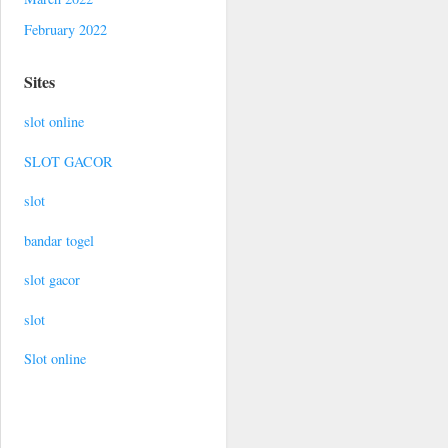
February 2022
Sites
slot online
SLOT GACOR
slot
bandar togel
slot gacor
slot
Slot online