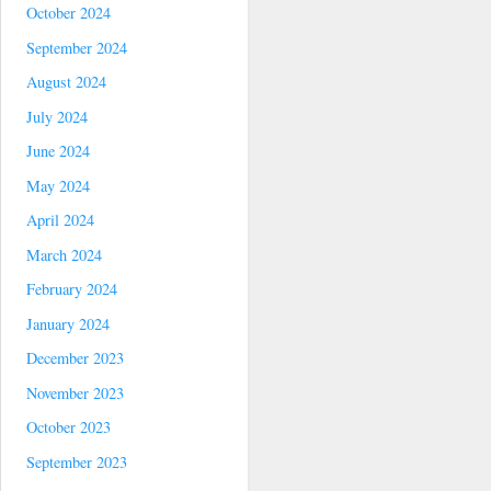
October 2024
September 2024
August 2024
July 2024
June 2024
May 2024
April 2024
March 2024
February 2024
January 2024
December 2023
November 2023
October 2023
September 2023