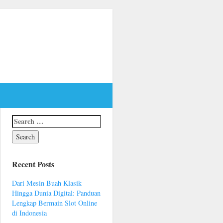
Recent Posts
Dari Mesin Buah Klasik
Hingga Dunia Digital: Panduan
Lengkap Bermain Slot Online
di Indonesia