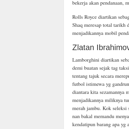
bekerja akan pendanaan, m
Rolls Royce diartikan seba
Shaq meresap total tarikh 
menjadikannya mobil pend
Zlatan Ibrahimo
Lamborghini diartikan seba
demi buatan sejak tag taks
tentang tajuk secara merep
futbol istimewa yg gandru
diantara kita sezamannya 
menjadikannya miliknya tu
merah jambu. Kok seleksi s
nan bakal memandu menyal
kendatipun barang apa yg a