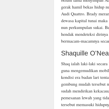
belum lama menyimpan Aud
gerak hamil bekas hidup n
Audi Quattro. Brady mera
dewasa kapital tunai maka
nun perkumpulan sukai. Bes
hendak mendeteksi dirinya
bermacam-macamnya seca
Shaquille O’Nea
Shaq ialah laki-laki seca
guna mengemudikan mobil
kondisi era badan lari tent
gembung mudah tersebut m
sudah mendirikan kekacaua
pemesanan lewah yang tida
tersebut memasuki hidupn