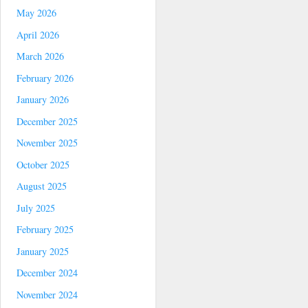
May 2026
April 2026
March 2026
February 2026
January 2026
December 2025
November 2025
October 2025
August 2025
July 2025
February 2025
January 2025
December 2024
November 2024