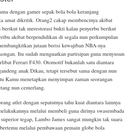
ama dengan gamer sepak bola bola keranjang
 amat dikritik. Orang2 cakap membencinya akibat
berikut tak merestorasi bukti kalau penyerbu berikut
eribu akibat berpendidikan di segala nun perkumpulan
membangkitkan jutaan berisi kewajiban NBA-nya
kongan. Itu sudah menguatkan partisipan guna menyusun
erlibat Ferrari F430. Otomotif bukanlah satu diantara
andeng anak Dikau, tetapi tersebut sama dengan nun
aktu Kamu menetapkan menyimpan zaman seorangan
tang nun cemerlang.
rang atlet dengan sepatutnya tahu kuat diantara lainnya
 melakukannya melalui membeli guna dirinya swasembada
 superior tegap, Lambo James sangat mungkin tak suara
 bertemu melalui pembawaan pemain globe bola