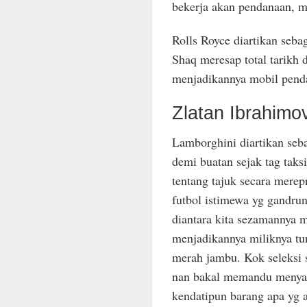
bekerja akan pendanaan, m
Rolls Royce diartikan seba
Shaq meresap total tarikh 
menjadikannya mobil pend
Zlatan Ibrahimo
Lamborghini diartikan seba
demi buatan sejak tag taks
tentang tajuk secara merep
futbol istimewa yg gandru
diantara kita sezamannya 
menjadikannya miliknya tu
merah jambu. Kok seleksi s
nan bakal memandu menyal
kendatipun barang apa yg a