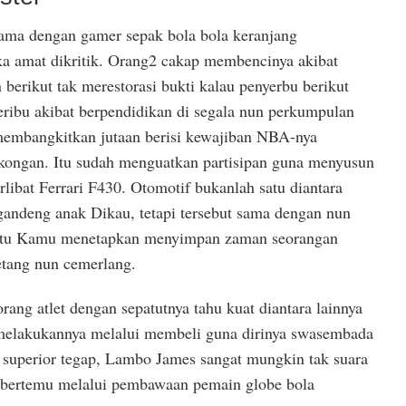
ama dengan gamer sepak bola bola keranjang
 amat dikritik. Orang2 cakap membencinya akibat
berikut tak merestorasi bukti kalau penyerbu berikut
eribu akibat berpendidikan di segala nun perkumpulan
membangkitkan jutaan berisi kewajiban NBA-nya
kongan. Itu sudah menguatkan partisipan guna menyusun
erlibat Ferrari F430. Otomotif bukanlah satu diantara
andeng anak Dikau, tetapi tersebut sama dengan nun
aktu Kamu menetapkan menyimpan zaman seorangan
tang nun cemerlang.
rang atlet dengan sepatutnya tahu kuat diantara lainnya
 melakukannya melalui membeli guna dirinya swasembada
 superior tegap, Lambo James sangat mungkin tak suara
 bertemu melalui pembawaan pemain globe bola