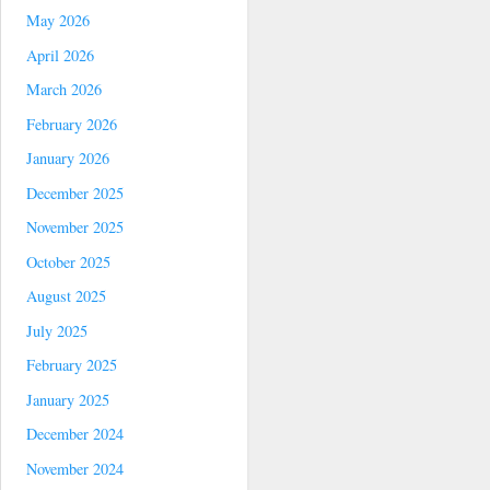
May 2026
April 2026
March 2026
February 2026
January 2026
December 2025
November 2025
October 2025
August 2025
July 2025
February 2025
January 2025
December 2024
November 2024