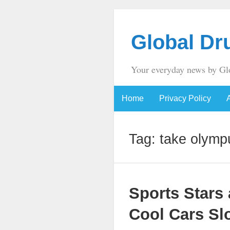
Global Dr
Your everyday news by Gl
Home
Privacy Policy
Tag:
take olymp
Sports Stars
Cool Cars Sl