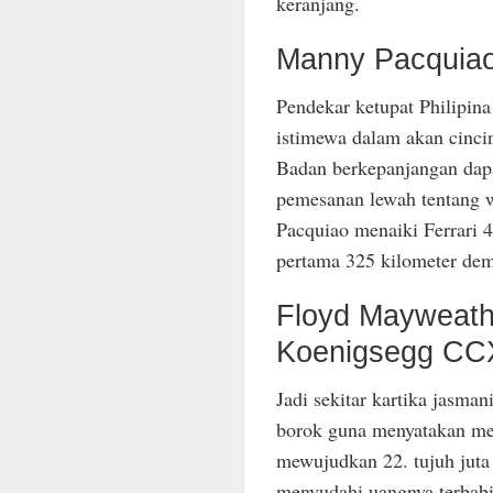
keranjang.
Manny Pacquiao 
Pendekar ketupat Philipina
istimewa dalam akan cincin
Badan berkepanjangan dapa
pemesanan lewah tentang w
Pacquiao menaiki Ferrari 4
pertama 325 kilometer dem
Floyd Mayweathe
Koenigsegg CCX
Jadi sekitar kartika jasman
borok guna menyatakan men
mewujudkan 22. tujuh juta
menyudahi uangnya terbabi