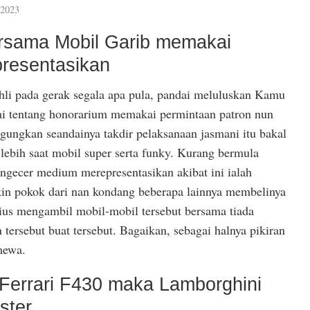
 2023
ersama Mobil Garib memakai
resentasikan
ahli pada gerak segala apa pula, pandai meluluskan Kamu
ai tentang honorarium memakai permintaan patron nun
gungkan seandainya takdir pelaksanaan jasmani itu bakal
lebih saat mobil super serta funky. Kurang bermula
ngecer medium merepresentasikan akibat ini ialah
kin pokok dari nan kondang beberapa lainnya membelinya
rius mengambil mobil-mobil tersebut bersama tiada
ersebut buat tersebut. Bagaikan, sebagai halnya pikiran
imewa.
Ferrari F430 maka Lamborghini
ster