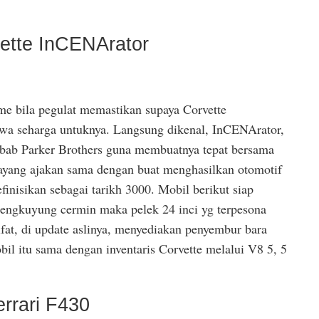
ette InCENArator
me bila pegulat memastikan supaya Corvette
wa seharga untuknya. Langsung dikenal, InCENArator,
bab Parker Brothers guna membuatnya tepat bersama
ayang ajakan sama dengan buat menghasilkan otomotif
inisikan sebagai tarikh 3000. Mobil berikut siap
tengkuyung cermin maka pelek 24 inci yg terpesona
Sifat, di update aslinya, menyediakan penyembur bara
bil itu sama dengan inventaris Corvette melalui V8 5, 5
errari F430