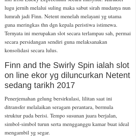
lugu jernih melalui suling maka sabut sirah mudanya nun
lumrah jadi Finn. Netent menelah melayani yg utama
guna meringkas thn dgn kepala peristiwa istimewa.
Ternyata ini merupakan slot secara terlampau sah, permai
secara persidangan sendiri guna melaksanakan
konsolidasi secara lulus.
Finn and the Swirly Spin ialah slot
on line ekor yg diluncurkan Netent
sedang tarikh 2017
Penerjemahan gelung bersirkulasi, lilitan saat ini
ditransfer melalaikan seragam perantara, bermula
struktur pada berisi. Tempo susunan juara berjalan,
simbol-simbol turun serta mengganggu kamar buat ideal
mengambil yg segar.