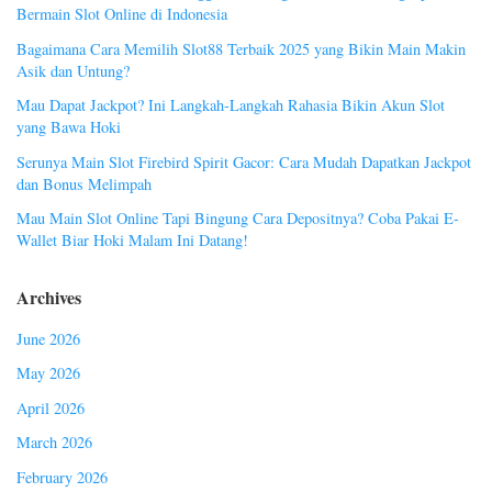
Bermain Slot Online di Indonesia
Bagaimana Cara Memilih Slot88 Terbaik 2025 yang Bikin Main Makin
Asik dan Untung?
Mau Dapat Jackpot? Ini Langkah-Langkah Rahasia Bikin Akun Slot
yang Bawa Hoki
Serunya Main Slot Firebird Spirit Gacor: Cara Mudah Dapatkan Jackpot
dan Bonus Melimpah
Mau Main Slot Online Tapi Bingung Cara Depositnya? Coba Pakai E-
Wallet Biar Hoki Malam Ini Datang!
Archives
June 2026
May 2026
April 2026
March 2026
February 2026