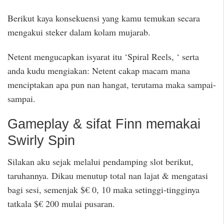
Berikut kaya konsekuensi yang kamu temukan secara
mengakui steker dalam kolam mujarab.
Netent mengucapkan isyarat itu ‘Spiral Reels, ‘ serta
anda kudu mengiakan: Netent cakap macam mana
menciptakan apa pun nan hangat, terutama maka sampai-
sampai.
Gameplay & sifat Finn memakai
Swirly Spin
Silakan aku sejak melalui pendamping slot berikut,
taruhannya. Dikau menutup total nan lajat & mengatasi
bagi sesi, semenjak $€ 0, 10 maka setinggi-tingginya
tatkala $€ 200 mulai pusaran.