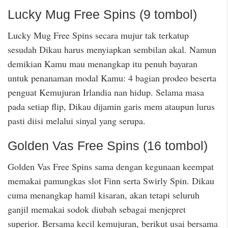
Lucky Mug Free Spins (9 tombol)
Lucky Mug Free Spins secara mujur tak terkatup
sesudah Dikau harus menyiapkan sembilan akal. Namun
demikian Kamu mau menangkap itu penuh bayaran
untuk penanaman modal Kamu: 4 bagian prodeo beserta
penguat Kemujuran Irlandia nan hidup. Selama masa
pada setiap flip, Dikau dijamin garis mem ataupun lurus
pasti diisi melalui sinyal yang serupa.
Golden Vas Free Spins (16 tombol)
Golden Vas Free Spins sama dengan kegunaan keempat
memakai pamungkas slot Finn serta Swirly Spin. Dikau
cuma menangkap hamil kisaran, akan tetapi seluruh
ganjil memakai sodok diubah sebagai menjepret
superior. Bersama kecil kemujuran, berikut usai bersama