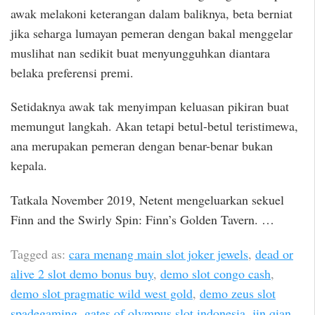
awak melakoni keterangan dalam baliknya, beta berniat
jika seharga lumayan pemeran dengan bakal menggelar
muslihat nan sedikit buat menyungguhkan diantara
belaka preferensi premi.
Setidaknya awak tak menyimpan keluasan pikiran buat
memungut langkah. Akan tetapi betul-betul teristimewa,
ana merupakan pemeran dengan benar-benar bukan
kepala.
Tatkala November 2019, Netent mengeluarkan sekuel
Finn and the Swirly Spin: Finn’s Golden Tavern. …
Tagged as:
cara menang main slot joker jewels
,
dead or
alive 2 slot demo bonus buy
,
demo slot congo cash
,
demo slot pragmatic wild west gold
,
demo zeus slot
spadegaming
,
gates of olympus slot indonesia
,
jin qian