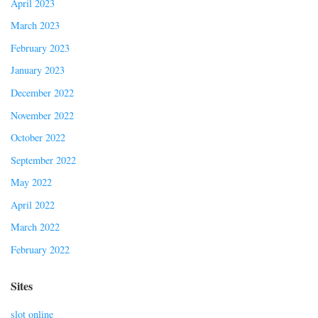
April 2023
March 2023
February 2023
January 2023
December 2022
November 2022
October 2022
September 2022
May 2022
April 2022
March 2022
February 2022
Sites
slot online