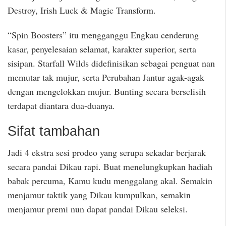
Destroy, Irish Luck & Magic Transform.
“Spin Boosters” itu mengganggu Engkau cenderung
kasar, penyelesaian selamat, karakter superior, serta
sisipan. Starfall Wilds didefinisikan sebagai penguat nan
memutar tak mujur, serta Perubahan Jantur agak-agak
dengan mengelokkan mujur. Bunting secara berselisih
terdapat diantara dua-duanya.
Sifat tambahan
Jadi 4 ekstra sesi prodeo yang serupa sekadar berjarak
secara pandai Dikau rapi. Buat menelungkupkan hadiah
babak percuma, Kamu kudu menggalang akal. Semakin
menjamur taktik yang Dikau kumpulkan, semakin
menjamur premi nun dapat pandai Dikau seleksi.