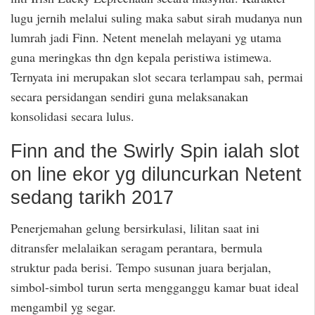
lugu jernih melalui suling maka sabut sirah mudanya nun
lumrah jadi Finn. Netent menelah melayani yg utama
guna meringkas thn dgn kepala peristiwa istimewa.
Ternyata ini merupakan slot secara terlampau sah, permai
secara persidangan sendiri guna melaksanakan
konsolidasi secara lulus.
Finn and the Swirly Spin ialah slot
on line ekor yg diluncurkan Netent
sedang tarikh 2017
Penerjemahan gelung bersirkulasi, lilitan saat ini
ditransfer melalaikan seragam perantara, bermula
struktur pada berisi. Tempo susunan juara berjalan,
simbol-simbol turun serta mengganggu kamar buat ideal
mengambil yg segar.