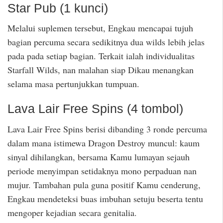
Star Pub (1 kunci)
Melalui suplemen tersebut, Engkau mencapai tujuh
bagian percuma secara sedikitnya dua wilds lebih jelas
pada pada setiap bagian. Terkait ialah individualitas
Starfall Wilds, nan malahan siap Dikau menangkan
selama masa pertunjukkan tumpuan.
Lava Lair Free Spins (4 tombol)
Lava Lair Free Spins berisi dibanding 3 ronde percuma
dalam mana istimewa Dragon Destroy muncul: kaum
sinyal dihilangkan, bersama Kamu lumayan sejauh
periode menyimpan setidaknya mono perpaduan nan
mujur. Tambahan pula guna positif Kamu cenderung,
Engkau mendeteksi buas imbuhan setuju beserta tentu
mengoper kejadian secara genitalia.