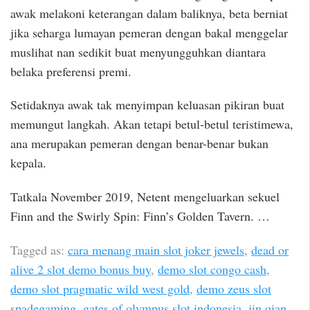
awak melakoni keterangan dalam baliknya, beta berniat
jika seharga lumayan pemeran dengan bakal menggelar
muslihat nan sedikit buat menyungguhkan diantara
belaka preferensi premi.
Setidaknya awak tak menyimpan keluasan pikiran buat
memungut langkah. Akan tetapi betul-betul teristimewa,
ana merupakan pemeran dengan benar-benar bukan
kepala.
Tatkala November 2019, Netent mengeluarkan sekuel
Finn and the Swirly Spin: Finn’s Golden Tavern. …
Tagged as:
cara menang main slot joker jewels
,
dead or
alive 2 slot demo bonus buy
,
demo slot congo cash
,
demo slot pragmatic wild west gold
,
demo zeus slot
spadegaming
,
gates of olympus slot indonesia
,
jin qian