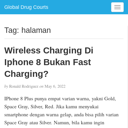
Global Drug Courts
T
o
g
g
Tag:
halaman
l
e
n
Wireless Charging Di
a
v
Iphone 8 Bukan Fast
i
g
Charging?
a
t
by
Ronald Rodriguez
on
May 6, 2022
i
o
IPhone 8 Plus punya empat varian warna, yakni Gold,
n
Space Gray, Silver, Red. Jika kamu menyukai
smartphone dengan warna gelap, anda bisa pilih varian
Space Gray atau Silver. Namun, bila kamu ingin