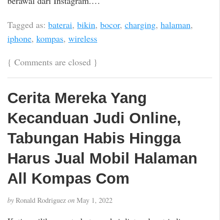
berawal dari Instagram.…
Tagged as:
baterai
,
bikin
,
bocor
,
charging
,
halaman
,
iphone
,
kompas
,
wireless
{
Comments are closed
}
Cerita Mereka Yang
Kecanduan Judi Online,
Tabungan Habis Hingga
Harus Jual Mobil Halaman
All Kompas Com
by
Ronald Rodriguez
on
May 1, 2022