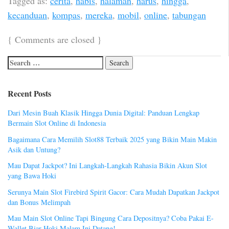
Tagged as:
cerita
,
habis
,
halaman
,
harus
,
hingga
,
kecanduan
,
kompas
,
mereka
,
mobil
,
online
,
tabungan
{
Comments are closed
}
Recent Posts
Dari Mesin Buah Klasik Hingga Dunia Digital: Panduan Lengkap
Bermain Slot Online di Indonesia
Bagaimana Cara Memilih Slot88 Terbaik 2025 yang Bikin Main Makin
Asik dan Untung?
Mau Dapat Jackpot? Ini Langkah-Langkah Rahasia Bikin Akun Slot
yang Bawa Hoki
Serunya Main Slot Firebird Spirit Gacor: Cara Mudah Dapatkan Jackpot
dan Bonus Melimpah
Mau Main Slot Online Tapi Bingung Cara Depositnya? Coba Pakai E-
Wallet Biar Hoki Malam Ini Datang!