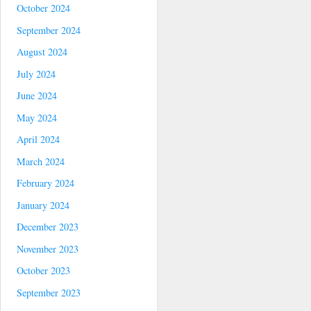
October 2024
September 2024
August 2024
July 2024
June 2024
May 2024
April 2024
March 2024
February 2024
January 2024
December 2023
November 2023
October 2023
September 2023