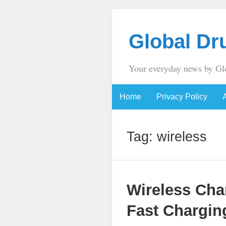
Global Dr
Your everyday news by Gl
Home
Privacy Policy
Tag:
wireless
Wireless Cha
Fast Chargin