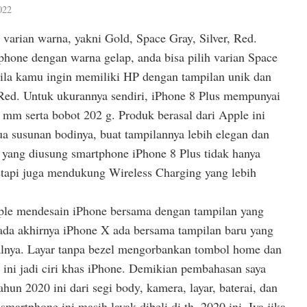
022
varian warna, yakni Gold, Space Gray, Silver, Red.
hone dengan warna gelap, anda bisa pilih varian Space
bila kamu ingin memiliki HP dengan tampilan unik dan
Red. Untuk ukurannya sendiri, iPhone 8 Plus mempunyai
 mm serta bobot 202 g. Produk berasal dari Apple ini
 susunan bodinya, buat tampilannya lebih elegan dan
yang diusung smartphone iPhone 8 Plus tidak hanya
etapi juga mendukung Wireless Charging yang lebih
ple mendesain iPhone bersama dengan tampilan yang
ada akhirnya iPhone X ada bersama tampilan baru yang
walnya. Layar tanpa bezel mengorbankan tombol home dan
 ini jadi ciri khas iPhone. Demikian pembahasan saya
hun 2020 ini dari segi body, kamera, layar, baterai, dan
martphone ini masih layak dibeli di th. 2020 ini. Iya jika