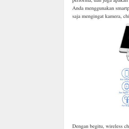
Anda menggunakan smartph
saja mengingat kamera, chi
Dengan begitu, wireless cha