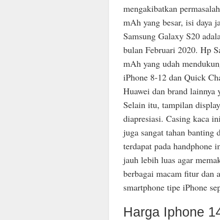
mengakibatkan permasalaha
mAh yang besar, isi daya j
Samsung Galaxy S20 adalah
bulan Februari 2020. Hp S
mAh yang udah mendukung p
iPhone 8-12 dan Quick Ch
Huawei dan brand lainnya
Selain itu, tampilan displa
diapresiasi. Casing kaca in
juga sangat tahan banting 
terdapat pada handphone in
jauh lebih luas agar mem
berbagai macam fitur dan ap
smartphone tipe iPhone sep
Harga Iphone 14