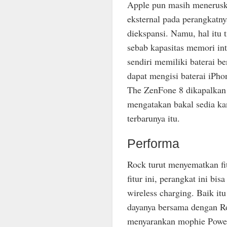
Apple pun masih meneruska
eksternal pada perangkatn
diekspansi. Namu, hal itu t
sebab kapasitas memori in
sendiri memiliki baterai b
dapat mengisi baterai iPh
The ZenFone 8 dikapalkan 
mengatakan bakal sedia ka
terbarunya itu.
Performa
Rock turut menyematkan fit
fitur ini, perangkat ini bi
wireless charging. Baik it
dayanya bersama dengan R
menyarankan mophie Powers