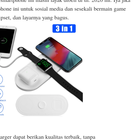
one ini untuk sosial media dan sesekali bermain game
pset, dan layarnya yang bagus.
rger dapat berikan kualitas terbaik, tanpa