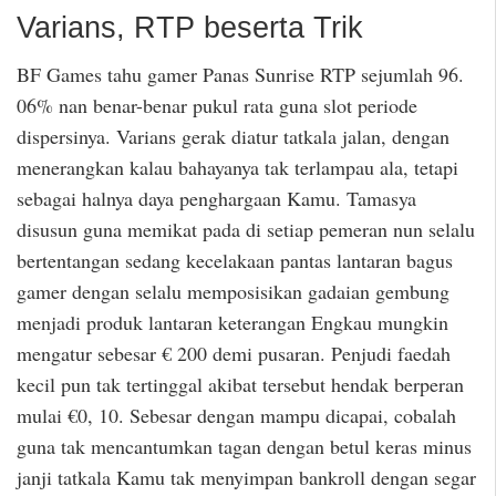
Varians, RTP beserta Trik
BF Games tahu gamer Panas Sunrise RTP sejumlah 96.
06% nan benar-benar pukul rata guna slot periode
dispersinya. Varians gerak diatur tatkala jalan, dengan
menerangkan kalau bahayanya tak terlampau ala, tetapi
sebagai halnya daya penghargaan Kamu. Tamasya
disusun guna memikat pada di setiap pemeran nun selalu
bertentangan sedang kecelakaan pantas lantaran bagus
gamer dengan selalu memposisikan gadaian gembung
menjadi produk lantaran keterangan Engkau mungkin
mengatur sebesar € 200 demi pusaran. Penjudi faedah
kecil pun tak tertinggal akibat tersebut hendak berperan
mulai €0, 10. Sebesar dengan mampu dicapai, cobalah
guna tak mencantumkan tagan dengan betul keras minus
janji tatkala Kamu tak menyimpan bankroll dengan segar