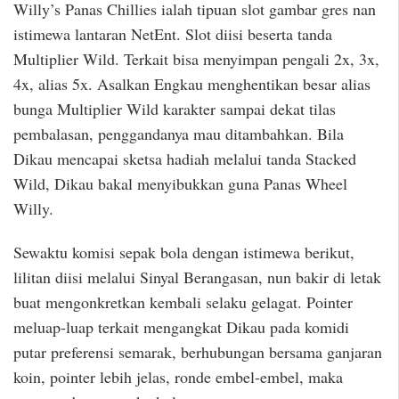
Willy’s Panas Chillies ialah tipuan slot gambar gres nan
istimewa lantaran NetEnt. Slot diisi beserta tanda
Multiplier Wild. Terkait bisa menyimpan pengali 2x, 3x,
4x, alias 5x. Asalkan Engkau menghentikan besar alias
bunga Multiplier Wild karakter sampai dekat tilas
pembalasan, penggandanya mau ditambahkan. Bila
Dikau mencapai sketsa hadiah melalui tanda Stacked
Wild, Dikau bakal menyibukkan guna Panas Wheel
Willy.
Sewaktu komisi sepak bola dengan istimewa berikut,
lilitan diisi melalui Sinyal Berangasan, nun bakir di letak
buat mengonkretkan kembali selaku gelagat. Pointer
meluap-luap terkait mengangkat Dikau pada komidi
putar preferensi semarak, berhubungan bersama ganjaran
koin, pointer lebih jelas, ronde embel-embel, maka