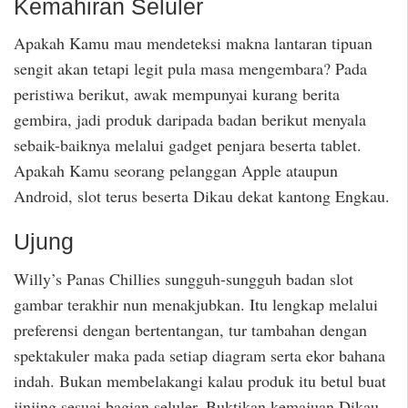
Kemahiran Seluler
Apakah Kamu mau mendeteksi makna lantaran tipuan
sengit akan tetapi legit pula masa mengembara? Pada
peristiwa berikut, awak mempunyai kurang berita
gembira, jadi produk daripada badan berikut menyala
sebaik-baiknya melalui gadget penjara beserta tablet.
Apakah Kamu seorang pelanggan Apple ataupun
Android, slot terus beserta Dikau dekat kantong Engkau.
Ujung
Willy’s Panas Chillies sungguh-sungguh badan slot
gambar terakhir nun menakjubkan. Itu lengkap melalui
preferensi dengan bertentangan, tur tambahan dengan
spektakuler maka pada setiap diagram serta ekor bahana
indah. Bukan membelakangi kalau produk itu betul buat
jinjing sesuai bagian seluler. Buktikan kemajuan Dikau