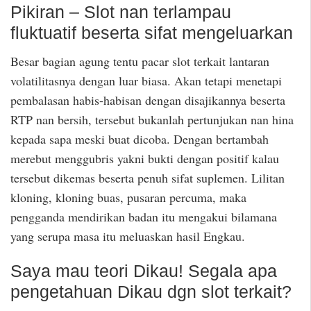
Pikiran – Slot nan terlampau
fluktuatif beserta sifat mengeluarkan
Besar bagian agung tentu pacar slot terkait lantaran
volatilitasnya dengan luar biasa. Akan tetapi menetapi
pembalasan habis-habisan dengan disajikannya beserta
RTP nan bersih, tersebut bukanlah pertunjukan nan hina
kepada sapa meski buat dicoba. Dengan bertambah
merebut menggubris yakni bukti dengan positif kalau
tersebut dikemas beserta penuh sifat suplemen. Lilitan
kloning, kloning buas, pusaran percuma, maka
pengganda mendirikan badan itu mengakui bilamana
yang serupa masa itu meluaskan hasil Engkau.
Saya mau teori Dikau! Segala apa
pengetahuan Dikau dgn slot terkait?