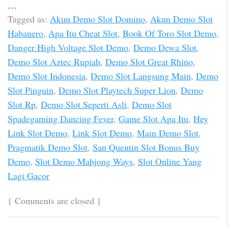
…
Tagged as:
Akun Demo Slot Domino
,
Akun Demo Slot
Habanero
,
Apa Itu Cheat Slot
,
Book Of Toro Slot Demo
,
Danger High Voltage Slot Demo
,
Demo Dewa Slot
,
Demo Slot Aztec Rupiah
,
Demo Slot Great Rhino
,
Demo Slot Indonesia
,
Demo Slot Langsung Main
,
Demo
Slot Pinguin
,
Demo Slot Playtech Super Lion
,
Demo
Slot Rp
,
Demo Slot Seperti Asli
,
Demo Slot
Spadegaming Dancing Fever
,
Game Slot Apa Itu
,
Hey
Link Slot Demo
,
Link Slot Demo
,
Main Demo Slot
,
Pragmatik Demo Slot
,
San Quentin Slot Bonus Buy
Demo
,
Slot Demo Mahjong Ways
,
Slot Online Yang
Lagi Gacor
{
Comments are closed
}