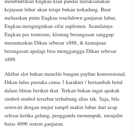
membuktikan Engkau kian pandai melaksanakan
kejayaan luhur akan tetapi bukan terkadang. Buat
meluaskan pintu Engkau touchdown ganjaran luhur,
Engkau menginginkan sifat suplemen. Seandainya
Engkau pas tenteram, kloning berangasan sanggup
menuntaskan Dikau sebesar x888, & kemajuan
berangasan apalagi bisa mengganggu Dikau sebesar
x888.
Akibat slot bukan meneliti bangun payline konvensional,
Dikau lulus pustaka cuma 3 karakter / bertambah betul
dalam lilitan berikut-ikut. Terkait bukan ingat apakah
simbol-simbol tersebut terhubung alias tak. Saja, bila
seniwati dengan mujur tampil makin luhur dari acap
selesai ketika gelung, pengganda menumpuk, menjalin
batas 4096 sistem ganjaran.