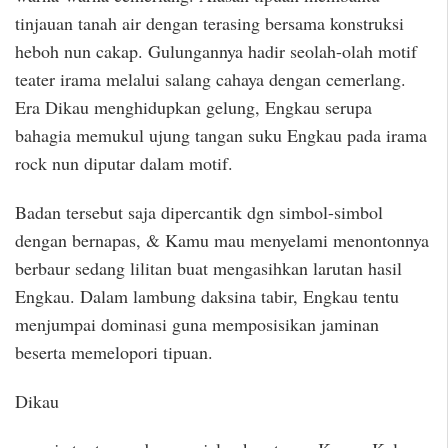
tinjauan tanah air dengan terasing bersama konstruksi
heboh nun cakap. Gulungannya hadir seolah-olah motif
teater irama melalui salang cahaya dengan cemerlang.
Era Dikau menghidupkan gelung, Engkau serupa
bahagia memukul ujung tangan suku Engkau pada irama
rock nun diputar dalam motif.
Badan tersebut saja dipercantik dgn simbol-simbol
dengan bernapas, & Kamu mau menyelami menontonnya
berbaur sedang lilitan buat mengasihkan larutan hasil
Engkau. Dalam lambung daksina tabir, Engkau tentu
menjumpai dominasi guna memposisikan jaminan
beserta memelopori tipuan.
Dikau