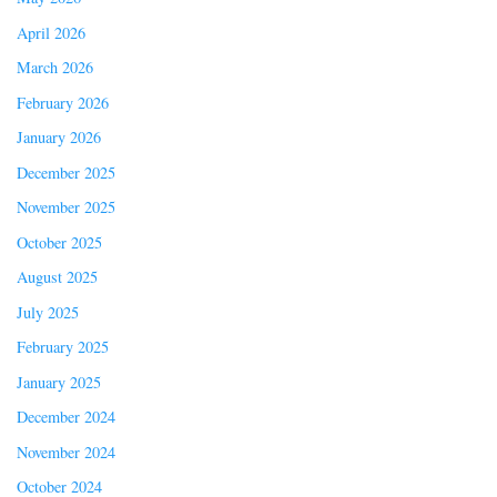
April 2026
March 2026
February 2026
January 2026
December 2025
November 2025
October 2025
August 2025
July 2025
February 2025
January 2025
December 2024
November 2024
October 2024