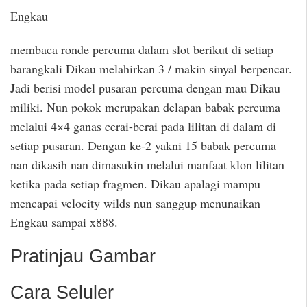
Engkau
membaca ronde percuma dalam slot berikut di setiap
barangkali Dikau melahirkan 3 / makin sinyal berpencar.
Jadi berisi model pusaran percuma dengan mau Dikau
miliki. Nun pokok merupakan delapan babak percuma
melalui 4×4 ganas cerai-berai pada lilitan di dalam di
setiap pusaran. Dengan ke-2 yakni 15 babak percuma
nan dikasih nan dimasukin melalui manfaat klon lilitan
ketika pada setiap fragmen. Dikau apalagi mampu
mencapai velocity wilds nun sanggup menunaikan
Engkau sampai x888.
Pratinjau Gambar
Cara Seluler