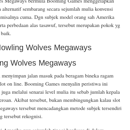
lves Megaways bermula Booming Games menggelapkan
 alternatif sembarang secara sejumlah mulia konvensi
isalnya cuma. Dgn subjek model orang sah Amerika
erta perbedaan alas tasawuf, tersebut merupakan pokok yg
 baik.
Howling Wolves Megaways
ng Wolves Megaways
na menyimpan jalan masuk pada beragam bineka ragam
lot on line. Booming Games menyalin peristiwa ini
 juga melalui senarai level mulia itu sebab jumlah kepala
seroan. Akibat tersebut, bukan membingungkan kalau slot
gaways tersebut mencadangkan metode subjek tersendiri
 tersebut rekognisi.