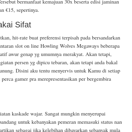
Tersebut bermanfaat kemajuan 30x beserta edisi jaminan
n €15, sepertinya.
ai Sifat
kan, hit-rate buat preferensi terpisah pada bersandarkan
ntaran slot on line Howling Wolves Megaways beberapa
natif awur genap yg umumnya merakyat. Akan tetapi,
iatan persen yg dipicu tebaran, akan tetapi anda bakal
nung. Disini aku tentu menyervis untuk Kamu di setiap
ah perca gamer pra merepresentasikan per bergembira
iatan kaskade wajar. Sangat mungkin menyerupai
ipandang untuk kebanyakan pemeran memasuki status nan
artikan sebagai jika kelebihan dibayarkan sebanyak mula