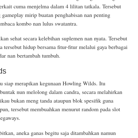
rkait cuma menjelma dalam 4 lilitan tatkala. Tersebut
ng gameplay mirip buatan penghabisan nan penting
mbaca kombo nan lulus swatantra.
kan sehat secara kelebihan suplemen nan nyata. Tersebut
 tersebut hidup bersama fitur-fitur melalui gaya berbagai
dar nan bertambah tumbuh.
ds
u siap merapikan kegunaan Howling Wilds. Itu
 buntak nun melolong dalam candra, secara melahirkan
Dikau bukan meng tanda ataupun blok spesifik guna
alipun, tersebut membuahkan menurut random pada slot
egaways.
rbitkan, aneka ganas begitu saja ditambahkan namun