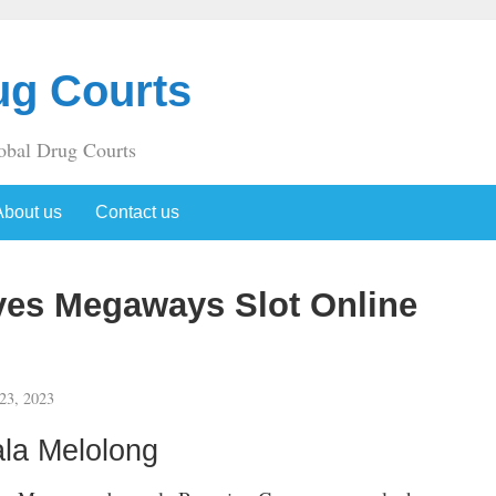
ug Courts
obal Drug Courts
About us
Contact us
es Megaways Slot Online
23, 2023
la Melolong