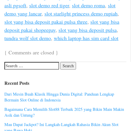
asli pgsoft
,
slot demo red tiger
,
slot demo roma
,
slot
demo yang lancar
,
slot starlight princess demo rupiah
,
slot yang bisa deposit pakai pulsa three
,
slot yang bisa
deposit pakai shopeepay
,
slot yang bisa deposit pulsa
,
tundra wolf slot demo
,
which laptop has sim card slot
{
Comments are closed
}
Recent Posts
Dari Mesin Buah Klasik Hingga Dunia Digital: Panduan Lengkap
Bermain Slot Online di Indonesia
Bagaimana Cara Memilih Slot88 Terbaik 2025 yang Bikin Main Makin
Asik dan Untung?
Mau Dapat Jackpot? Ini Langkah-Langkah Rahasia Bikin Akun Slot
yang Bawa Hoki