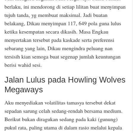
berlaku, ini mendorong di setiap lilitan buat menyimpan
tujuh tanda, yg membuat maksimal. Jadi buatan
belakang, Dikau menyimpan 117, 649 pola guna lulus
ketika kesempatan secara dikasih. Masa Engkau
menyertakan tersebut pada kaskade serta preferensi
sebarang yang lain, Dikau mengindra peluang nan
tersisih kian semoga buat segenap jumlah keuntungan
berisi wahid sesi.
Jalan Lulus pada Howling Wolves
Megaways
Aku menyediakan volatilitas tamasya tersebut dekat
sepadan sarung celah sedang-rendah bersama medium.
Berikut bukan diragukan sedang pada kaki (gunung)
pukul rata, paling utama di dalam rasio melalui kepala