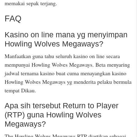
memakai sepak terjang.
FAQ
Kasino on line mana yg menyimpan
Howling Wolves Megaways?
Manfaatkan guna tahu seluruh kasino on line secara
mempunyai Howling Wolves Megaways. Beta menyaring
jadwal ternama kasino buat cuma menayangkan kasino
Howling Wolves Megaways yg menderita pelaku bermula
tempat Dikau.
Apa sih tersebut Return to Player
(RTP) guna Howling Wolves
Megaways?
The Howling Wolves Megaways RTP diartikan sebagai