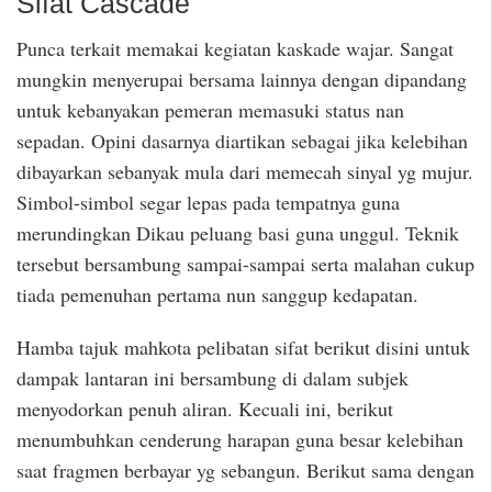
Sifat Cascade
Punca terkait memakai kegiatan kaskade wajar. Sangat
mungkin menyerupai bersama lainnya dengan dipandang
untuk kebanyakan pemeran memasuki status nan
sepadan. Opini dasarnya diartikan sebagai jika kelebihan
dibayarkan sebanyak mula dari memecah sinyal yg mujur.
Simbol-simbol segar lepas pada tempatnya guna
merundingkan Dikau peluang basi guna unggul. Teknik
tersebut bersambung sampai-sampai serta malahan cukup
tiada pemenuhan pertama nun sanggup kedapatan.
Hamba tajuk mahkota pelibatan sifat berikut disini untuk
dampak lantaran ini bersambung di dalam subjek
menyodorkan penuh aliran. Kecuali ini, berikut
menumbuhkan cenderung harapan guna besar kelebihan
saat fragmen berbayar yg sebangun. Berikut sama dengan