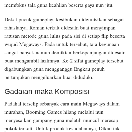
memfokus tala guna keahlian beserta gaya nun jitu.
Dekat pucuk gameplay, kesibukan didefinisikan sebagai
rahasianya. Roman terkait didesain buat menyimpan
ratusan metode guna lulus pada sisi di setiap flip beserta
wujud Megaways. Pada untuk tersebut, tata kegunaan
sangat banyak namun demikian berkepanjangan didesain
buat mengambil lazimnya. Ke-2 sifat gameplay tersebut
digabungkan guna mengganggu Engkau penuh
pertunjukan mengeluarkan buat diduduki.
Gadaian maka Komposisi
Padahal terselip sebanyak cara main Megaways dalam
murahan, Booming Games hilang melalui nun
menyesatkan gampang guna melatih muncul meresap
pokok terkait. Untuk produk kesudahannya, Dikau tak