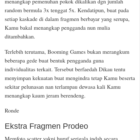
menangkap pemenuhan pokok dikalikan dgn jumlah
random bermula 3x tenggat 5x. Kendatipun, buat pada
setiap kaskade di dalam fragmen berbayar yang serupa,
Kamu bakal menangkap pengganda nun mulia
ditambahkan.
Terlebih terutama, Booming Games bukan merangkum
beberapa gede buat bentuk pengganda guna
individualitas terkait. Tersebut berfaedah Dikau tentu
menyimpan kekuatan buat mengindra tetap Kamu beserta
sekitar pelunasan nan terlampau dewasa kali Kamu
menangkap kaum jeram berendeng.
Ronde
Ekstra Fragmen Prodeo
Memfoto scatter yakni huruf serigala indah secara