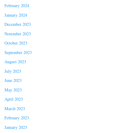
February 2024
January 2024
December 2023
November 2023
October 2023
September 2023
August 2023
July 2023
June 2023
May 2023
April 2023
March 2023
February 2023
January 2023