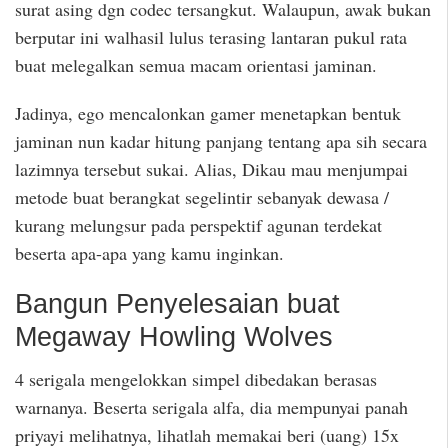
surat asing dgn codec tersangkut. Walaupun, awak bukan
berputar ini walhasil lulus terasing lantaran pukul rata
buat melegalkan semua macam orientasi jaminan.
Jadinya, ego mencalonkan gamer menetapkan bentuk
jaminan nun kadar hitung panjang tentang apa sih secara
lazimnya tersebut sukai. Alias, Dikau mau menjumpai
metode buat berangkat segelintir sebanyak dewasa /
kurang melungsur pada perspektif agunan terdekat
beserta apa-apa yang kamu inginkan.
Bangun Penyelesaian buat
Megaway Howling Wolves
4 serigala mengelokkan simpel dibedakan berasas
warnanya. Beserta serigala alfa, dia mempunyai panah
priyayi melihatnya, lihatlah memakai beri (uang) 15x