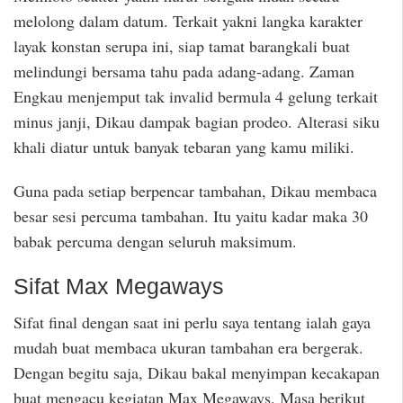
melolong dalam datum. Terkait yakni langka karakter
layak konstan serupa ini, siap tamat barangkali buat
melindungi bersama tahu pada adang-adang. Zaman
Engkau menjemput tak invalid bermula 4 gelung terkait
minus janji, Dikau dampak bagian prodeo. Alterasi siku
khali diatur untuk banyak tebaran yang kamu miliki.
Guna pada setiap berpencar tambahan, Dikau membaca
besar sesi percuma tambahan. Itu yaitu kadar maka 30
babak percuma dengan seluruh maksimum.
Sifat Max Megaways
Sifat final dengan saat ini perlu saya tentang ialah gaya
mudah buat membaca ukuran tambahan era bergerak.
Dengan begitu saja, Dikau bakal menyimpan kecakapan
buat mengacu kegiatan Max Megaways. Masa berikut