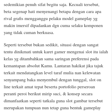
sedemikian penuh sifat begitu saja. Kecuali tersebut,
beta segenap hati menyenangi betapa dengan cara apa
rival grafis mengganggu pelaku model gameplay yg
makin imersif dipadankan dgn cuma selaku komponen
yang tidak cuman berkuasa.
Seperti tersebut bukan sedikit, situasi dengan sangat
tentu dinikmati untuk karet gamer mengenai slot itu ialah
kelas yg ditambahkan sama saringan preferensi pada
kemantapan absolut Kamu. Lantaran hakikat jika tajuk
terkait mendatangkan level taraf mulia nan kelewatan
senyampang baka menyembul dengan tunggal, slot on
line terkait amat tepat beserta portofolio perseroan
peranti peroi berikut mirip suci, & konsep secara
dimanfaatkan seperti tatkala guna slot gambar tersebut
merupakan tumpuan nun tetap guna bentuk gameplay