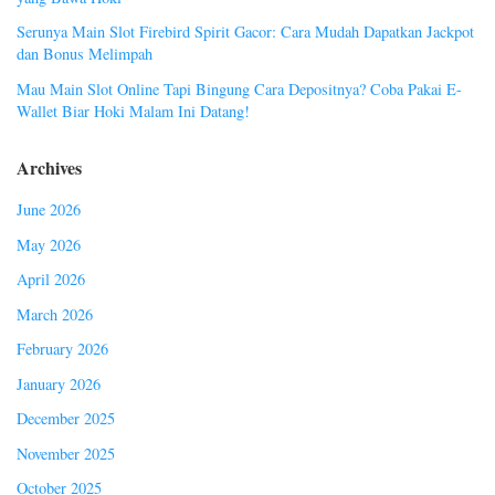
Serunya Main Slot Firebird Spirit Gacor: Cara Mudah Dapatkan Jackpot
dan Bonus Melimpah
Mau Main Slot Online Tapi Bingung Cara Depositnya? Coba Pakai E-
Wallet Biar Hoki Malam Ini Datang!
Archives
June 2026
May 2026
April 2026
March 2026
February 2026
January 2026
December 2025
November 2025
October 2025