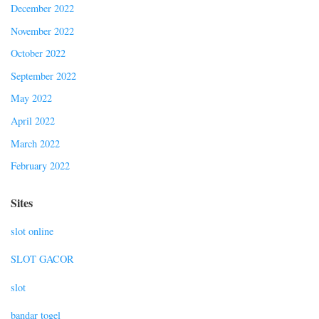
December 2022
November 2022
October 2022
September 2022
May 2022
April 2022
March 2022
February 2022
Sites
slot online
SLOT GACOR
slot
bandar togel