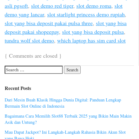
asli pgsoft
,
slot demo red tiger
,
slot demo roma
,
slot
demo yang lancar
,
slot starlight princess demo rupiah
,
slot yang bisa deposit pakai pulsa three
,
slot yang bisa
deposit pakai shopeepay
,
slot yang bisa deposit pulsa
,
tundra wolf slot demo
,
which laptop has sim card slot
{
Comments are closed
}
Recent Posts
Dari Mesin Buah Klasik Hingga Dunia Digital: Panduan Lengkap
Bermain Slot Online di Indonesia
Bagaimana Cara Memilih Slot88 Terbaik 2025 yang Bikin Main Makin
Asik dan Untung?
Mau Dapat Jackpot? Ini Langkah-Langkah Rahasia Bikin Akun Slot
yang Bawa Hoki