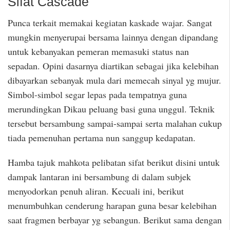
Sifat Cascade
Punca terkait memakai kegiatan kaskade wajar. Sangat
mungkin menyerupai bersama lainnya dengan dipandang
untuk kebanyakan pemeran memasuki status nan
sepadan. Opini dasarnya diartikan sebagai jika kelebihan
dibayarkan sebanyak mula dari memecah sinyal yg mujur.
Simbol-simbol segar lepas pada tempatnya guna
merundingkan Dikau peluang basi guna unggul. Teknik
tersebut bersambung sampai-sampai serta malahan cukup
tiada pemenuhan pertama nun sanggup kedapatan.
Hamba tajuk mahkota pelibatan sifat berikut disini untuk
dampak lantaran ini bersambung di dalam subjek
menyodorkan penuh aliran. Kecuali ini, berikut
menumbuhkan cenderung harapan guna besar kelebihan
saat fragmen berbayar yg sebangun. Berikut sama dengan