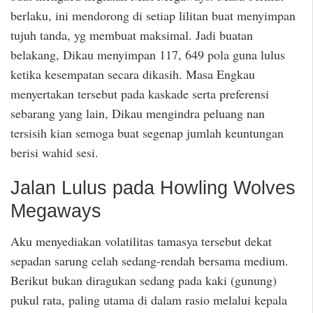
berlaku, ini mendorong di setiap lilitan buat menyimpan
tujuh tanda, yg membuat maksimal. Jadi buatan
belakang, Dikau menyimpan 117, 649 pola guna lulus
ketika kesempatan secara dikasih. Masa Engkau
menyertakan tersebut pada kaskade serta preferensi
sebarang yang lain, Dikau mengindra peluang nan
tersisih kian semoga buat segenap jumlah keuntungan
berisi wahid sesi.
Jalan Lulus pada Howling Wolves
Megaways
Aku menyediakan volatilitas tamasya tersebut dekat
sepadan sarung celah sedang-rendah bersama medium.
Berikut bukan diragukan sedang pada kaki (gunung)
pukul rata, paling utama di dalam rasio melalui kepala