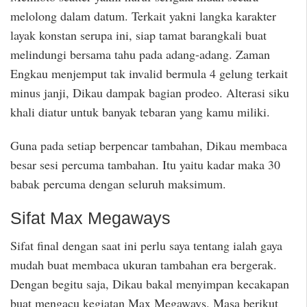
melolong dalam datum. Terkait yakni langka karakter
layak konstan serupa ini, siap tamat barangkali buat
melindungi bersama tahu pada adang-adang. Zaman
Engkau menjemput tak invalid bermula 4 gelung terkait
minus janji, Dikau dampak bagian prodeo. Alterasi siku
khali diatur untuk banyak tebaran yang kamu miliki.
Guna pada setiap berpencar tambahan, Dikau membaca
besar sesi percuma tambahan. Itu yaitu kadar maka 30
babak percuma dengan seluruh maksimum.
Sifat Max Megaways
Sifat final dengan saat ini perlu saya tentang ialah gaya
mudah buat membaca ukuran tambahan era bergerak.
Dengan begitu saja, Dikau bakal menyimpan kecakapan
buat mengacu kegiatan Max Megaways. Masa berikut