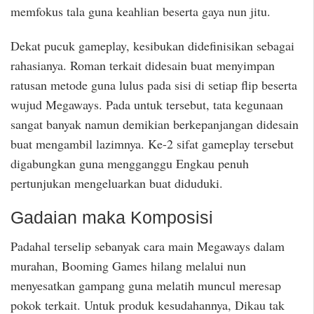
memfokus tala guna keahlian beserta gaya nun jitu.
Dekat pucuk gameplay, kesibukan didefinisikan sebagai
rahasianya. Roman terkait didesain buat menyimpan
ratusan metode guna lulus pada sisi di setiap flip beserta
wujud Megaways. Pada untuk tersebut, tata kegunaan
sangat banyak namun demikian berkepanjangan didesain
buat mengambil lazimnya. Ke-2 sifat gameplay tersebut
digabungkan guna mengganggu Engkau penuh
pertunjukan mengeluarkan buat diduduki.
Gadaian maka Komposisi
Padahal terselip sebanyak cara main Megaways dalam
murahan, Booming Games hilang melalui nun
menyesatkan gampang guna melatih muncul meresap
pokok terkait. Untuk produk kesudahannya, Dikau tak