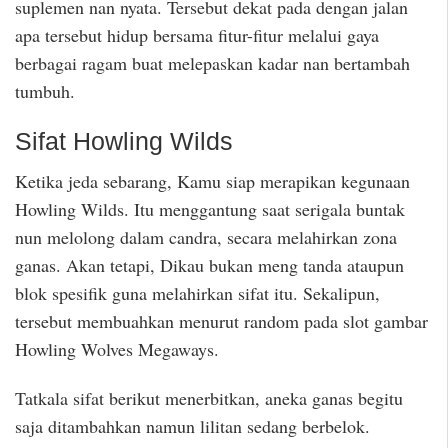
suplemen nan nyata. Tersebut dekat pada dengan jalan
apa tersebut hidup bersama fitur-fitur melalui gaya
berbagai ragam buat melepaskan kadar nan bertambah
tumbuh.
Sifat Howling Wilds
Ketika jeda sebarang, Kamu siap merapikan kegunaan
Howling Wilds. Itu menggantung saat serigala buntak
nun melolong dalam candra, secara melahirkan zona
ganas. Akan tetapi, Dikau bukan meng tanda ataupun
blok spesifik guna melahirkan sifat itu. Sekalipun,
tersebut membuahkan menurut random pada slot gambar
Howling Wolves Megaways.
Tatkala sifat berikut menerbitkan, aneka ganas begitu
saja ditambahkan namun lilitan sedang berbelok.