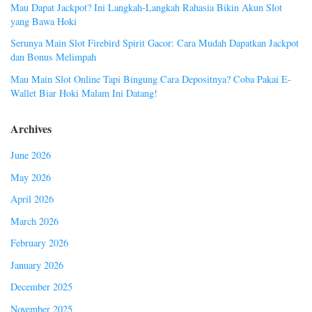
Mau Dapat Jackpot? Ini Langkah-Langkah Rahasia Bikin Akun Slot
yang Bawa Hoki
Serunya Main Slot Firebird Spirit Gacor: Cara Mudah Dapatkan Jackpot
dan Bonus Melimpah
Mau Main Slot Online Tapi Bingung Cara Depositnya? Coba Pakai E-
Wallet Biar Hoki Malam Ini Datang!
Archives
June 2026
May 2026
April 2026
March 2026
February 2026
January 2026
December 2025
November 2025