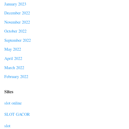
January 2023
December 2022
November 2022
October 2022
September 2022
May 2022
April 2022
March 2022
February 2022
Sites
slot online
SLOT GACOR
slot