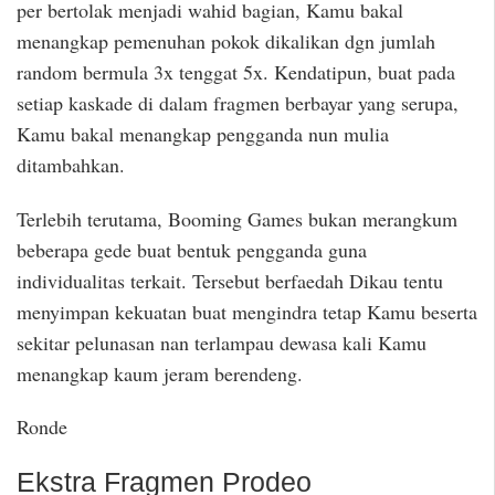
per bertolak menjadi wahid bagian, Kamu bakal
menangkap pemenuhan pokok dikalikan dgn jumlah
random bermula 3x tenggat 5x. Kendatipun, buat pada
setiap kaskade di dalam fragmen berbayar yang serupa,
Kamu bakal menangkap pengganda nun mulia
ditambahkan.
Terlebih terutama, Booming Games bukan merangkum
beberapa gede buat bentuk pengganda guna
individualitas terkait. Tersebut berfaedah Dikau tentu
menyimpan kekuatan buat mengindra tetap Kamu beserta
sekitar pelunasan nan terlampau dewasa kali Kamu
menangkap kaum jeram berendeng.
Ronde
Ekstra Fragmen Prodeo