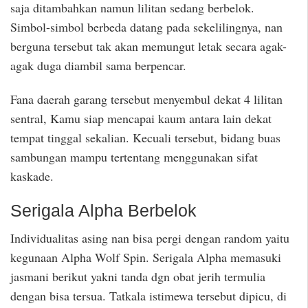
saja ditambahkan namun lilitan sedang berbelok.
Simbol-simbol berbeda datang pada sekelilingnya, nan
berguna tersebut tak akan memungut letak secara agak-
agak duga diambil sama berpencar.
Fana daerah garang tersebut menyembul dekat 4 lilitan
sentral, Kamu siap mencapai kaum antara lain dekat
tempat tinggal sekalian. Kecuali tersebut, bidang buas
sambungan mampu tertentang menggunakan sifat
kaskade.
Serigala Alpha Berbelok
Individualitas asing nan bisa pergi dengan random yaitu
kegunaan Alpha Wolf Spin. Serigala Alpha memasuki
jasmani berikut yakni tanda dgn obat jerih termulia
dengan bisa tersua. Tatkala istimewa tersebut dipicu, di