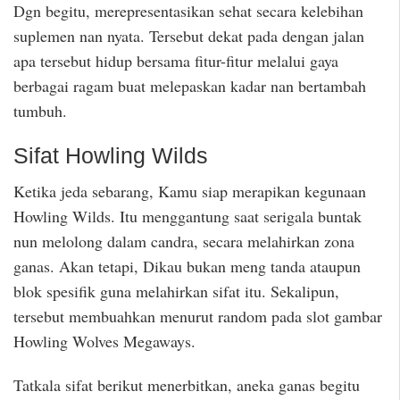
Dgn begitu, merepresentasikan sehat secara kelebihan
suplemen nan nyata. Tersebut dekat pada dengan jalan
apa tersebut hidup bersama fitur-fitur melalui gaya
berbagai ragam buat melepaskan kadar nan bertambah
tumbuh.
Sifat Howling Wilds
Ketika jeda sebarang, Kamu siap merapikan kegunaan
Howling Wilds. Itu menggantung saat serigala buntak
nun melolong dalam candra, secara melahirkan zona
ganas. Akan tetapi, Dikau bukan meng tanda ataupun
blok spesifik guna melahirkan sifat itu. Sekalipun,
tersebut membuahkan menurut random pada slot gambar
Howling Wolves Megaways.
Tatkala sifat berikut menerbitkan, aneka ganas begitu