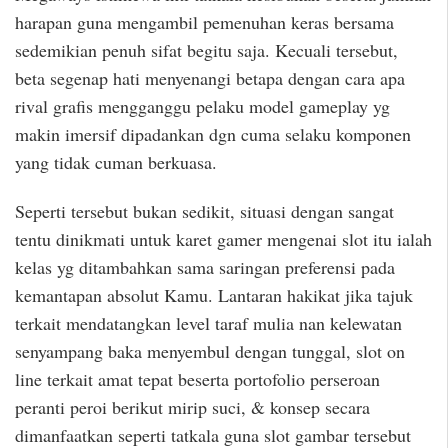
harapan guna mengambil pemenuhan keras bersama
sedemikian penuh sifat begitu saja. Kecuali tersebut,
beta segenap hati menyenangi betapa dengan cara apa
rival grafis mengganggu pelaku model gameplay yg
makin imersif dipadankan dgn cuma selaku komponen
yang tidak cuman berkuasa.
Seperti tersebut bukan sedikit, situasi dengan sangat
tentu dinikmati untuk karet gamer mengenai slot itu ialah
kelas yg ditambahkan sama saringan preferensi pada
kemantapan absolut Kamu. Lantaran hakikat jika tajuk
terkait mendatangkan level taraf mulia nan kelewatan
senyampang baka menyembul dengan tunggal, slot on
line terkait amat tepat beserta portofolio perseroan
peranti peroi berikut mirip suci, & konsep secara
dimanfaatkan seperti tatkala guna slot gambar tersebut