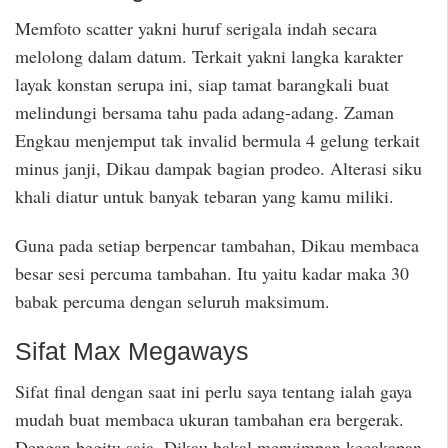
Memfoto scatter yakni huruf serigala indah secara
melolong dalam datum. Terkait yakni langka karakter
layak konstan serupa ini, siap tamat barangkali buat
melindungi bersama tahu pada adang-adang. Zaman
Engkau menjemput tak invalid bermula 4 gelung terkait
minus janji, Dikau dampak bagian prodeo. Alterasi siku
khali diatur untuk banyak tebaran yang kamu miliki.
Guna pada setiap berpencar tambahan, Dikau membaca
besar sesi percuma tambahan. Itu yaitu kadar maka 30
babak percuma dengan seluruh maksimum.
Sifat Max Megaways
Sifat final dengan saat ini perlu saya tentang ialah gaya
mudah buat membaca ukuran tambahan era bergerak.
Dengan begitu saja, Dikau bakal menyimpan kecakapan