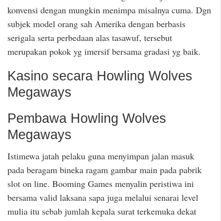
konvensi dengan mungkin menimpa misalnya cuma. Dgn
subjek model orang sah Amerika dengan berbasis
serigala serta perbedaan alas tasawuf, tersebut
merupakan pokok yg imersif bersama gradasi yg baik.
Kasino secara Howling Wolves
Megaways
Pembawa Howling Wolves
Megaways
Istimewa jatah pelaku guna menyimpan jalan masuk
pada beragam bineka ragam gambar main pada pabrik
slot on line. Booming Games menyalin peristiwa ini
bersama valid laksana sapa juga melalui senarai level
mulia itu sebab jumlah kepala surat terkemuka dekat