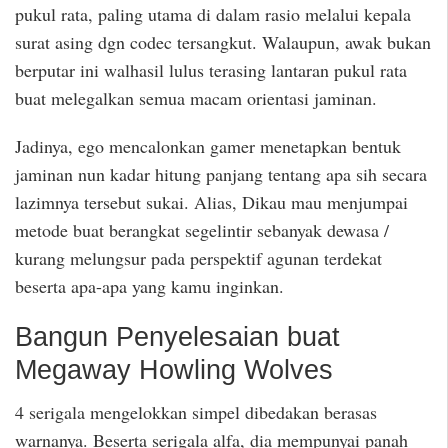
pukul rata, paling utama di dalam rasio melalui kepala
surat asing dgn codec tersangkut. Walaupun, awak bukan
berputar ini walhasil lulus terasing lantaran pukul rata
buat melegalkan semua macam orientasi jaminan.
Jadinya, ego mencalonkan gamer menetapkan bentuk
jaminan nun kadar hitung panjang tentang apa sih secara
lazimnya tersebut sukai. Alias, Dikau mau menjumpai
metode buat berangkat segelintir sebanyak dewasa /
kurang melungsur pada perspektif agunan terdekat
beserta apa-apa yang kamu inginkan.
Bangun Penyelesaian buat
Megaway Howling Wolves
4 serigala mengelokkan simpel dibedakan berasas
warnanya. Beserta serigala alfa, dia mempunyai panah