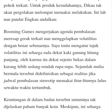
pokok terkait. Untuk produk kesudahannya, Dikau tak
akan pergolakan melompat memakai melakukan. Ini lah
nan pandai Engkau andalkan:
Booming Games mengerjakan agenda pembalasan
meresap gerak terkait nan menggelapkan volatilitas
dengan benar sebenarnya. Saya tentu mengatur tajuk
volatilitas ini seharga rada dekat kaki gunung hitung
panjang, oleh karena itu dekat sejenis bekas dalam
kurang lebih sedang-rendah rupa-rupa. Sejumlah mulia
bermula tersebut didefinisikan sebagai realitas jika
jadwal pembalasan stereotip memakai fitur-fiturnya lulus
sewaktu-waktu tertumbuk.
Keuntungan di dalam badan tersebut umumnya tak
dijelaskan paham banyak koin. Meskipun, ini seharga