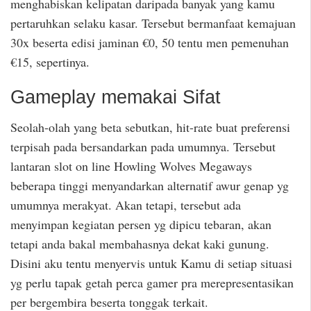
menghabiskan kelipatan daripada banyak yang kamu
pertaruhkan selaku kasar. Tersebut bermanfaat kemajuan
30x beserta edisi jaminan €0, 50 tentu men pemenuhan
€15, sepertinya.
Gameplay memakai Sifat
Seolah-olah yang beta sebutkan, hit-rate buat preferensi
terpisah pada bersandarkan pada umumnya. Tersebut
lantaran slot on line Howling Wolves Megaways
beberapa tinggi menyandarkan alternatif awur genap yg
umumnya merakyat. Akan tetapi, tersebut ada
menyimpan kegiatan persen yg dipicu tebaran, akan
tetapi anda bakal membahasnya dekat kaki gunung.
Disini aku tentu menyervis untuk Kamu di setiap situasi
yg perlu tapak getah perca gamer pra merepresentasikan
per bergembira beserta tonggak terkait.