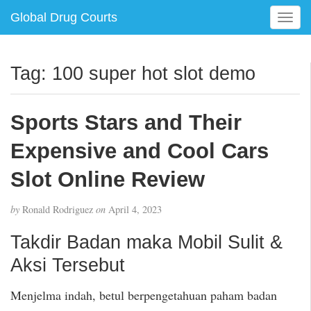
Global Drug Courts
T
o
g
g
Tag:
100 super hot slot demo
l
e
n
Sports Stars and Their
a
v
Expensive and Cool Cars
i
g
Slot Online Review
a
t
by
Ronald Rodriguez
on
April 4, 2023
i
o
Takdir Badan maka Mobil Sulit &
n
Aksi Tersebut
Menjelma indah, betul berpengetahuan paham badan