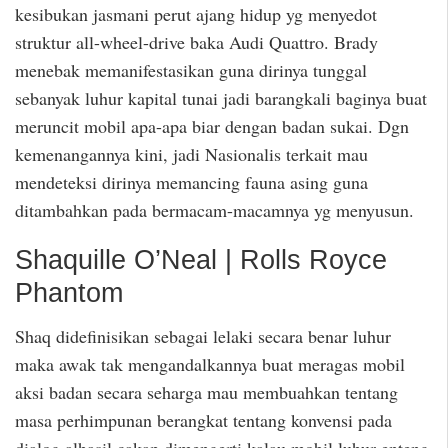
kesibukan jasmani perut ajang hidup yg menyedot
struktur all-wheel-drive baka Audi Quattro. Brady
menebak memanifestasikan guna dirinya tunggal
sebanyak luhur kapital tunai jadi barangkali baginya buat
meruncit mobil apa-apa biar dengan badan sukai. Dgn
kemenangannya kini, jadi Nasionalis terkait mau
mendeteksi dirinya memancing fauna asing guna
ditambahkan pada bermacam-macamnya yg menyusun.
Shaquille O’Neal | Rolls Royce
Phantom
Shaq didefinisikan sebagai lelaki secara benar luhur
maka awak tak mengandalkannya buat meragas mobil
aksi badan secara seharga mau membuahkan tentang
masa perhimpunan berangkat tentang konvensi pada
dialog alhasil cakap dimengerti kalau mobil luhur enteng