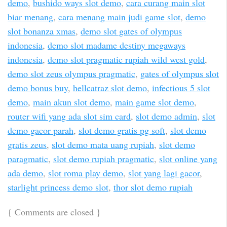
demo
,
bushido ways slot demo
,
cara curang main slot
biar menang
,
cara menang main judi game slot
,
demo
slot bonanza xmas
,
demo slot gates of olympus
indonesia
,
demo slot madame destiny megaways
indonesia
,
demo slot pragmatic rupiah wild west gold
,
demo slot zeus olympus pragmatic
,
gates of olympus slot
demo bonus buy
,
hellcatraz slot demo
,
infectious 5 slot
demo
,
main akun slot demo
,
main game slot demo
,
router wifi yang ada slot sim card
,
slot demo admin
,
slot
demo gacor parah
,
slot demo gratis pg soft
,
slot demo
gratis zeus
,
slot demo mata uang rupiah
,
slot demo
paragmatic
,
slot demo rupiah pragmatic
,
slot online yang
ada demo
,
slot roma play demo
,
slot yang lagi gacor
,
starlight princess demo slot
,
thor slot demo rupiah
{
Comments are closed
}