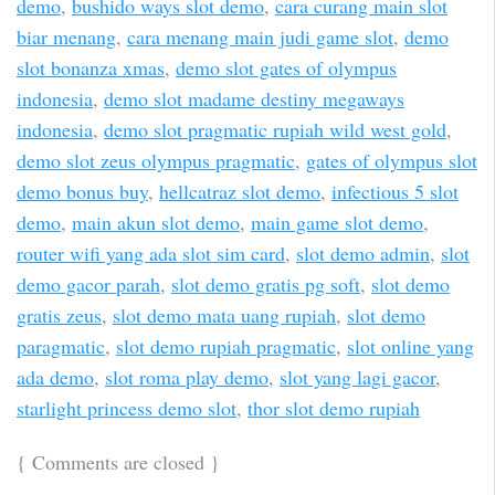
demo
,
bushido ways slot demo
,
cara curang main slot
biar menang
,
cara menang main judi game slot
,
demo
slot bonanza xmas
,
demo slot gates of olympus
indonesia
,
demo slot madame destiny megaways
indonesia
,
demo slot pragmatic rupiah wild west gold
,
demo slot zeus olympus pragmatic
,
gates of olympus slot
demo bonus buy
,
hellcatraz slot demo
,
infectious 5 slot
demo
,
main akun slot demo
,
main game slot demo
,
router wifi yang ada slot sim card
,
slot demo admin
,
slot
demo gacor parah
,
slot demo gratis pg soft
,
slot demo
gratis zeus
,
slot demo mata uang rupiah
,
slot demo
paragmatic
,
slot demo rupiah pragmatic
,
slot online yang
ada demo
,
slot roma play demo
,
slot yang lagi gacor
,
starlight princess demo slot
,
thor slot demo rupiah
{
Comments are closed
}