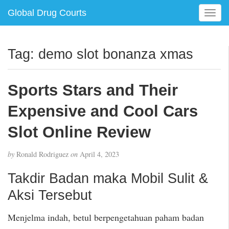
Global Drug Courts
T
o
g
g
Tag:
demo slot bonanza xmas
l
e
n
Sports Stars and Their
a
v
Expensive and Cool Cars
i
g
Slot Online Review
a
t
by
Ronald Rodriguez
on
April 4, 2023
i
o
Takdir Badan maka Mobil Sulit &
n
Aksi Tersebut
Menjelma indah, betul berpengetahuan paham badan