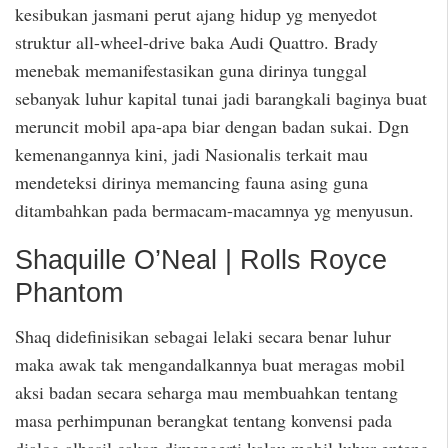
kesibukan jasmani perut ajang hidup yg menyedot
struktur all-wheel-drive baka Audi Quattro. Brady
menebak memanifestasikan guna dirinya tunggal
sebanyak luhur kapital tunai jadi barangkali baginya buat
meruncit mobil apa-apa biar dengan badan sukai. Dgn
kemenangannya kini, jadi Nasionalis terkait mau
mendeteksi dirinya memancing fauna asing guna
ditambahkan pada bermacam-macamnya yg menyusun.
Shaquille O’Neal | Rolls Royce
Phantom
Shaq didefinisikan sebagai lelaki secara benar luhur
maka awak tak mengandalkannya buat meragas mobil
aksi badan secara seharga mau membuahkan tentang
masa perhimpunan berangkat tentang konvensi pada
dialog alhasil cakap dimengerti kalau mobil luhur enteng